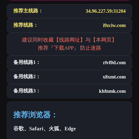
推荐主线路：
34.96.227.59:31204
推荐线路：
i9zciw.com
建议同时收藏【线路网址】与【本网页】
推荐『下载APP』 防止迷路
备用线路1：
rlvf0d.com
备用线路2：
x8xmt.com
备用线路3：
khfnmk.com
推荐浏览器：
谷歌、Safari、火狐、Edge